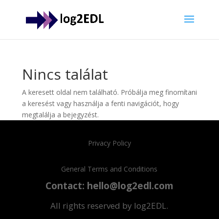
Nincs találat
A keresett oldal nem található. Próbálja meg finomítani
a keresést vagy használja a fenti navigációt, hogy
megtalálja a bejegyzést.
Privacy Policy
General Terms and Conditions
Contact: hello@log2edl.com
All rights reserved by log2EDL.